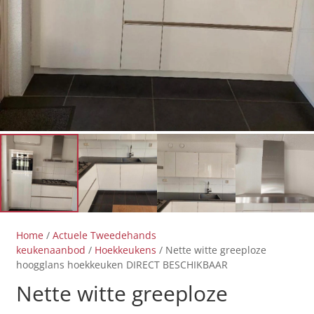
Home
/
Actuele Tweedehands
keukenaanbod
/
Hoekkeukens
/ Nette witte greeploze
hoogglans hoekkeuken DIRECT BESCHIKBAAR
Nette witte greeploze