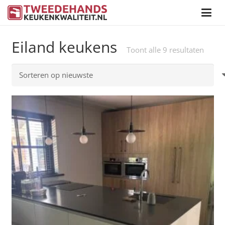
Eiland keukens
Gesor
Toont alle 9 resultaten
op
nieuw