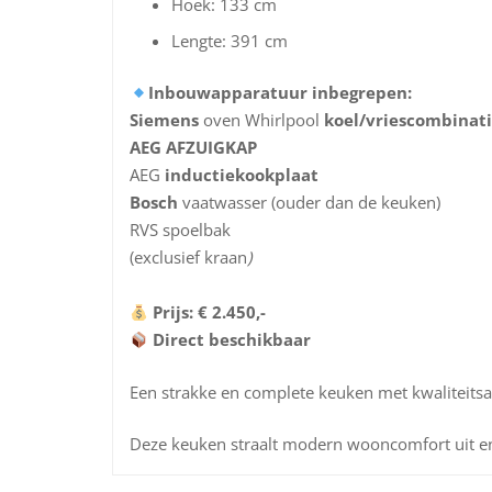
Hoek: 133 cm
Lengte: 391 cm
Inbouwapparatuur inbegrepen:
Siemens
oven Whirlpool
koel/vriescombinat
AEG AFZUIGKAP
AEG
inductiekookplaat
Bosch
vaatwasser (ouder dan de keuken)
RVS spoelbak
(exclusief kraan
)
Prijs: € 2.450,-
Direct beschikbaar
Een strakke en complete keuken met kwaliteitsa
Deze keuken straalt modern wooncomfort uit en