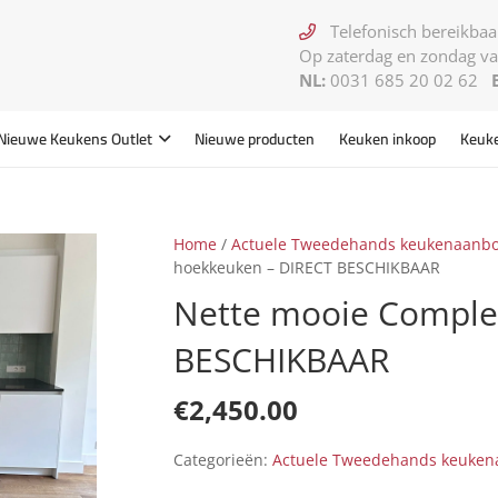
Telefonisch bereikbaar
Op zaterdag en zondag va
NL:
0031 685 20 02 62
Nieuwe Keukens
Outlet
Nieuwe producten
Keuken inkoop
Keuk
Home
/
Actuele Tweedehands keukenaanb
hoekkeuken – DIRECT BESCHIKBAAR
Nette mooie Comple
BESCHIKBAAR
€
2,450.00
Categorieën:
Actuele Tweedehands keuke