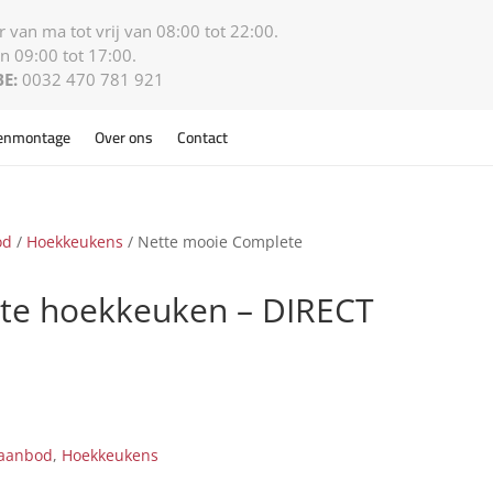
 van ma tot vrij van 08:00 tot 22:00.
n 09:00 tot 17:00.
BE:
0032 470 781 921
enmontage
Over ons
Contact
od
/
Hoekkeukens
/ Nette mooie Complete
te hoekkeuken – DIRECT
naanbod
,
Hoekkeukens