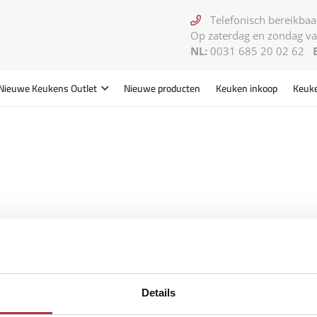
Telefonisch bereikbaar
Op zaterdag en zondag va
NL:
0031 685 20 02 62
Nieuwe Keukens
Outlet
Nieuwe producten
Keuken inkoop
Keuk
Details