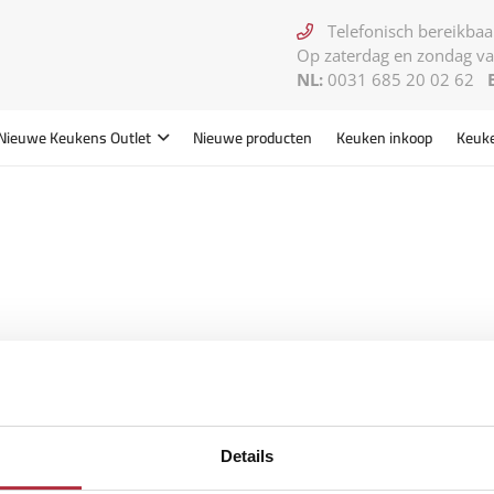
Telefonisch bereikbaar
Op zaterdag en zondag va
NL:
0031 685 20 02 62
Nieuwe Keukens
Outlet
Nieuwe producten
Keuken inkoop
Keuk
Details