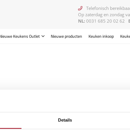
Telefonisch bereikbaar
Op zaterdag en zondag va
NL:
0031 685 20 02 62
Nieuwe Keukens
Outlet
Nieuwe producten
Keuken inkoop
Keuk
Details