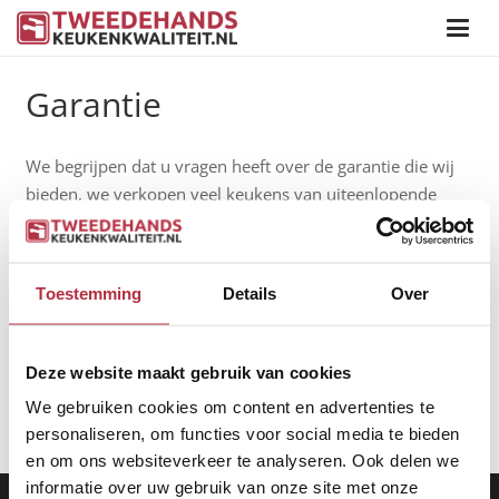
Garantie
We begrijpen dat u vragen heeft over de garantie die wij
bieden, we verkopen veel keukens van uiteenlopende
merken en soorten. Standaard bieden we daarom 3
maanden garantie op alle apparatuur die in de keukens
geleverd zijn. De garantie betreft het niet werken of
Toestemming
Details
Over
aangaan van deze apparatuur.
Als een apparaat een elektronische probleem heeft dan
Deze website maakt gebruik van cookies
dient de klant het te brengen naar ons magazijn en wordt
het gerepareerd en dient de klant het weer zelf op te
We gebruiken cookies om content en advertenties te
halen.
personaliseren, om functies voor social media te bieden
en om ons websiteverkeer te analyseren. Ook delen we
informatie over uw gebruik van onze site met onze