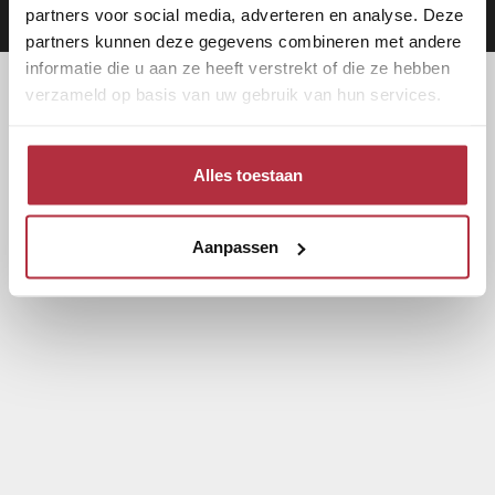
Aanbod
|
Keukens
|
Levering
|
Garantie
|
Privacy Beleid
partners voor social media, adverteren en analyse. Deze
partners kunnen deze gegevens combineren met andere
informatie die u aan ze heeft verstrekt of die ze hebben
verzameld op basis van uw gebruik van hun services.
Alles toestaan
Aanpassen