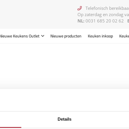
Telefonisch bereikbaar
Op zaterdag en zondag va
NL:
0031 685 20 02 62
Nieuwe Keukens
Outlet
Nieuwe producten
Keuken inkoop
Keuk
Details