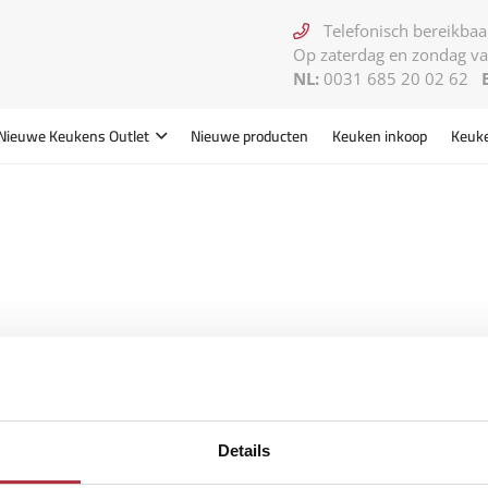
Telefonisch bereikbaar
Op zaterdag en zondag va
NL:
0031 685 20 02 62
Nieuwe Keukens
Outlet
Nieuwe producten
Keuken inkoop
Keuk
Details