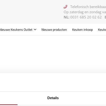
Telefonisch bereikbaar
Op zaterdag en zondag va
NL:
0031 685 20 02 62
Nieuwe Keukens
Outlet
Nieuwe producten
Keuken inkoop
Keuk
Details