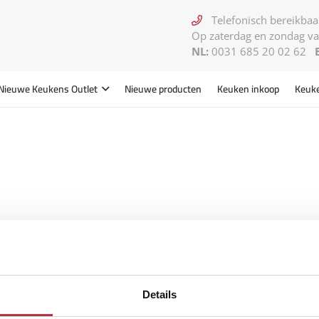
Telefonisch bereikbaar
Op zaterdag en zondag va
NL:
0031 685 20 02 62
Nieuwe Keukens
Outlet
Nieuwe producten
Keuken inkoop
Keuk
Details