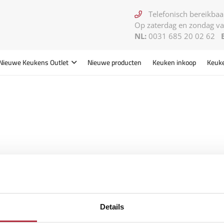
Telefonisch bereikbaar
Op zaterdag en zondag va
NL:
0031 685 20 02 62
Nieuwe Keukens
Outlet
Nieuwe producten
Keuken inkoop
Keuk
Details