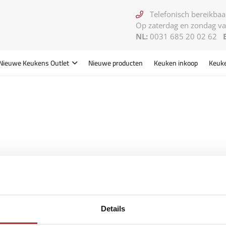
Telefonisch bereikbaar
Op zaterdag en zondag va
NL:
0031 685 20 02 62
Nieuwe Keukens
Outlet
Nieuwe producten
Keuken inkoop
Keuk
Details