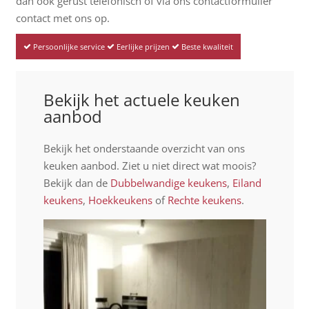
dan ook gerust telefonisch of via ons contactformulier
contact met ons op.
Persoonlijke service
Eerlijke prijzen
Beste kwaliteit
Bekijk het actuele keuken
aanbod
Bekijk het onderstaande overzicht van ons
keuken aanbod. Ziet u niet direct wat moois?
Bekijk dan de
Dubbelwandige keukens
,
Eiland
keukens
,
Hoekkeukens
of
Rechte keukens
.